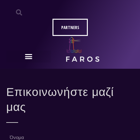
Μετάβαση
στο
περιεχόμενο
PARTNERS
Επικοινωνήστε μαζί
μας
Ό
ν