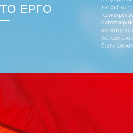
ΤΟ ΕΡΓΟ
τις δεξιότ
προκειμένου
ανταποκριθο
κοινότητας 
λοιπών ενδ
δίχτυ ασφαλ