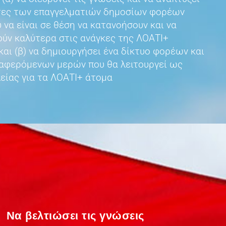
ητες των επαγγελματιών δημοσίων φορέων
 να είναι σε θέση να κατανοήσουν και να
ύν καλύτερα στις ανάγκες της ΛΟΑΤΙ+
και (β) να δημιουργήσει ένα δίκτυο φορέων και
ιαφερόμενων μερών που θα λειτουργεί ως
είας για τα ΛΟΑΤΙ+ άτομα
Να βελτιώσει τις γνώσεις