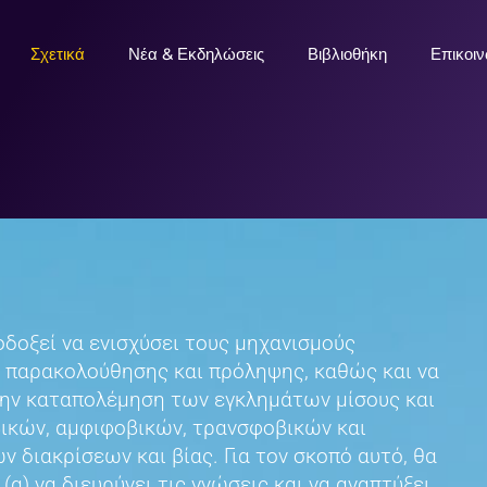
Σχετικά
Νέα & Εκδηλώσεις
Βιβλιοθήκη
Επικοι
οδοξεί να ενισχύσει τους μηχανισμούς
 παρακολούθησης και πρόληψης, καθώς και να
την καταπολέμηση των εγκλημάτων μίσους και
ικών, αμφιφοβικών, τρανσφοβικών και
ν διακρίσεων και βίας. Για τον σκοπό αυτό, θα
 (α) να διευρύνει τις γνώσεις και να αναπτύξει