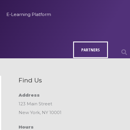
E-Learning Platform
PARTNERS
Find Us
Address
123 Main Street
New York, NY 10001
Hours