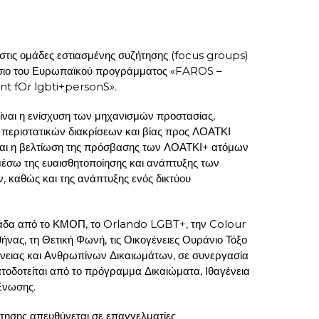
τις ομάδες εστιασμένης συζήτησης (focus groups)
ίσιο του Ευρωπαϊκού προγράμματος «FAROS –
t fOr lgbti+personS».
ίναι η ενίσχυση των μηχανισμών προστασίας,
περιστατικών διακρίσεων και βίας προς ΛΟΑΤΚΙ
και η βελτίωση της πρόσβασης των ΛΟΑΤΚΙ+ ατόμων
 μέσω της ευαισθητοποίησης και ανάπτυξης των
, καθώς και της ανάπτυξης ενός δικτύου
λάδα από το ΚΜΟΠ, το Orlando LGBT+, την Colour
ας, τη Θετική Φωνή, τις Οικογένειες Ουράνιο Τόξο
φάνειας και Ανθρωπίνων Δικαιωμάτων, σε συνεργασία
τοδοτείται από το πρόγραμμα Δικαιώματα, Ιθαγένεια
Ένωσης.
τησης απευθύνεται σε επαγγελματίες